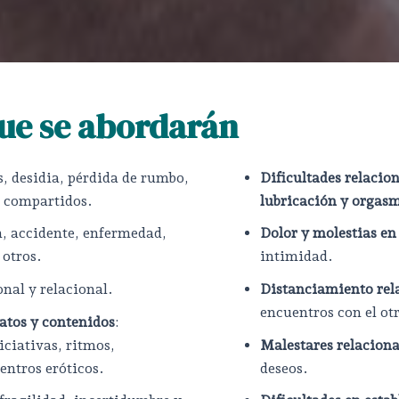
ue se abordarán
, desidia, pérdida de rumbo,
Dificultades relacio
 y compartidos.
lubricación y orgas
a, accidente, enfermedad,
Dolor y molestias en
e otros.
intimidad.
onal y relacional.
Distanciamiento rel
encuentros con el ot
matos y contenidos
:
iciativas, ritmos,
Malestares relaciona
uentros eróticos.
deseos.