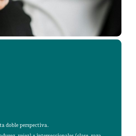
ta doble perspectiva.
durez, vejez) e interseccionales (clase, raza,