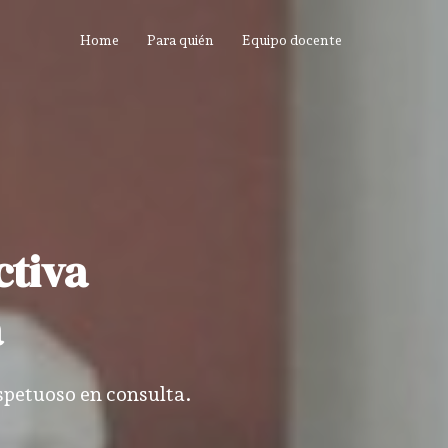
Home
Para quién
Equipo docente
ctiva
a
petuoso en consulta.